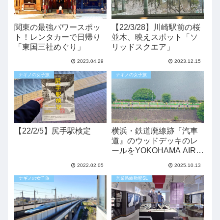
関東の最強パワースポッ
【22/3/28】川崎駅前の桜
ト！レンタカーで日帰り
並木、映えスポット「ソ
「東国三社めぐり」
リッドスクエア」
2023.04.29
2023.12.15
ナギノの女子旅
ナギノの女子旅
【22/2/5】尻手駅検定
横浜・鉄道廃線跡『汽車
道』のウッドデッキのレ
ールをYOKOHAMA AIR
CABIN（よこはまエアキ
2022.02.05
2025.10.13
ャビン）から見てみた
ナギノの女子旅
営業路線動態SL