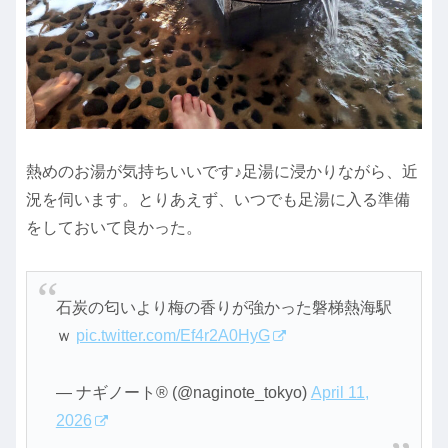
熱めのお湯が気持ちいいです♪足湯に浸かりながら、近
況を伺います。とりあえず、いつでも足湯に入る準備
をしておいて良かった。
石炭の匂いより梅の香りが強かった磐梯熱海駅
ｗ
pic.twitter.com/Ef4r2A0HyG
— ナギノート®︎ (@naginote_tokyo)
April 11,
2026