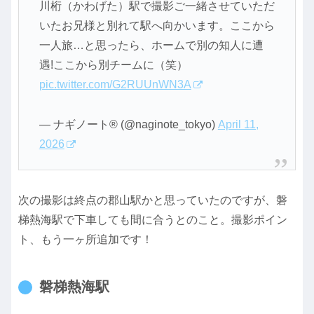
川桁（かわげた）駅で撮影ご一緒させていただ
いたお兄様と別れて駅へ向かいます。ここから
一人旅…と思ったら、ホームで別の知人に遭
遇!ここから別チームに（笑）
pic.twitter.com/G2RUUnWN3A
— ナギノート®︎ (@naginote_tokyo)
April 11,
2026
次の撮影は終点の郡山駅かと思っていたのですが、磐
梯熱海駅で下車しても間に合うとのこと。撮影ポイン
ト、もう一ヶ所追加です！
磐梯熱海駅