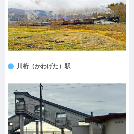
川桁（かわげた）駅