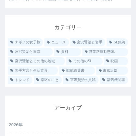
カテゴリー
ナギノの女子旅
ニュース
宮沢賢治と岩手
SL銀河
宮沢賢治と東京
資料
営業路線動態SL
宮沢賢治とその他の地域
その他のSL
映画
岩手方言と生活背景
戦前絵葉書
東京近郊
トレンド
幸区のこと
宮沢賢治の足跡
蒸気機関車
アーカイブ
2026年