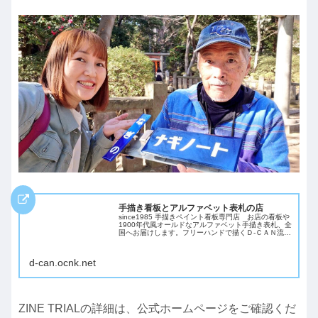
手描き看板とアルファベット表札の店
since1985 手描きペイント看板専門店 お店の看板や
1900年代風オールドなアルファベット手描き表札、全
国へお届けします。フリーハンドで描くＤ-ＣＡＮ流サ
インプレート、他店では手にはいりません。フリーマ
ーケットでネームプレート実演販売...
d-can.ocnk.net
ZINE TRIALの詳細は、公式ホームページをご確認くだ