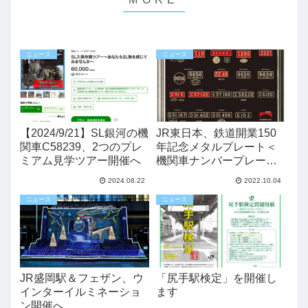
ニュース
ニュース
【2024/9/21】SL銀河の機
JR東日本、鉄道開業150
関車C58239、2つのプレ
年記念メタルプレート＜
ミアム見学ツアー開催へ
機関車ナンバープレート
＞販売中
2024.08.22
2022.10.04
ニュース
ニュース
JR盛岡駅＆フェザン、ウ
「尻手駅検定」を開催し
インターイルミネーショ
ます
ン開催へ