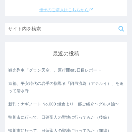
冊子のご購入はこちらから
最近の投稿
観光列車「グラン天空」、運行開始3日目レポート
京都、平安時代の岩手の指導者「阿弖流為（アテルイ）」を追
って清水寺
新刊：ナギノート No.009 鎌倉より一部ご紹介〜グルメ編〜
鴨川市に行って、日蓮聖人の聖地に行ってみた（後編）
鴨川市に行って、日蓮聖人の聖地に行ってみた（前編）