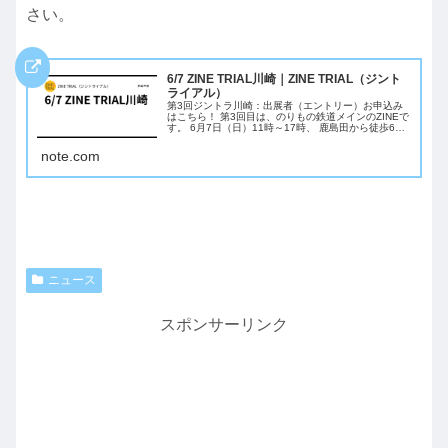
さい。
6/7 ZINE TRIAL川崎｜ZINE TRIAL（ジント
ライアル）
第3回ジントラ川崎：出展者（エントリー）お申込み
はこちら！ 第3回目は、のりもの鉄道メインのZINEで
す。 6月7日（日）11時～17時、 鹿島田から徒歩6分
の「幸盛HOUSE」で開催する 第3回ZINE TRIAL 川崎
の出展者（エントリ...
note.com
ニュース
スポンサーリンク