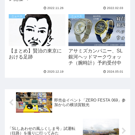
2022.11.26
2022.02.03
ニュース
ニュース
【まとめ】賢治の東京に
アサミズカンパニー、SL
おける足跡
銀河ヘッドマークウォッ
チ（腕時計）予約受付中
2020.12.19
2024.05.01
即売会イベント「ZERO FESTA 069」参
加からの横須賀観光
「SLしあわせの風ふくしま号」試運転
（往路）を撮りに行ってみた