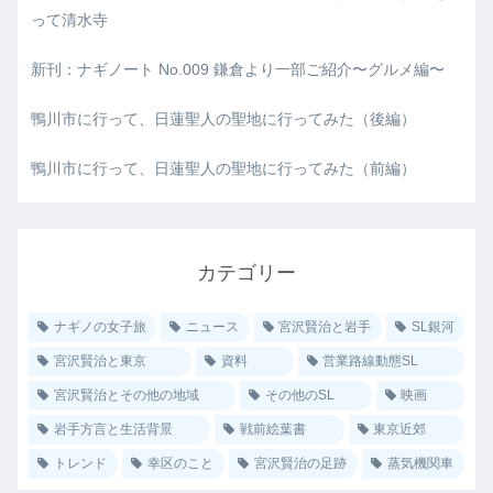
って清水寺
新刊：ナギノート No.009 鎌倉より一部ご紹介〜グルメ編〜
鴨川市に行って、日蓮聖人の聖地に行ってみた（後編）
鴨川市に行って、日蓮聖人の聖地に行ってみた（前編）
カテゴリー
ナギノの女子旅
ニュース
宮沢賢治と岩手
SL銀河
宮沢賢治と東京
資料
営業路線動態SL
宮沢賢治とその他の地域
その他のSL
映画
岩手方言と生活背景
戦前絵葉書
東京近郊
トレンド
幸区のこと
宮沢賢治の足跡
蒸気機関車