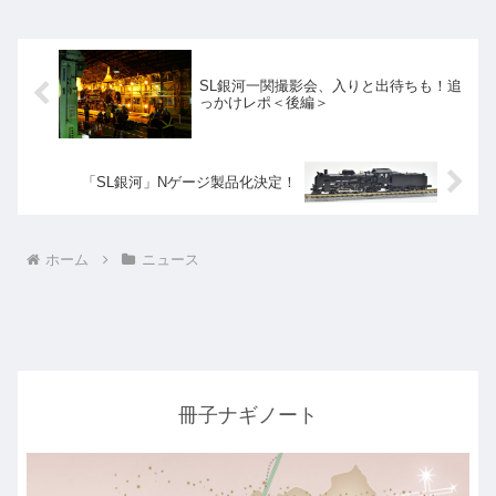
SL銀河一関撮影会、入りと出待ちも！追
っかけレポ＜後編＞
「SL銀河」Nゲージ製品化決定！
ホーム
ニュース
冊子ナギノート