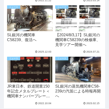
2022.11.22
2023.03.14
ニュース
ニュース
SL銀河の機関車
【2024/8/3,17】SL銀河の
C58239、復活へ
機関車C58239の検修庫、
見学ツアー開催へ
2025.12.03
2024.07.21
ニュース
ニュース
JR東日本、鉄道開業150
SL銀河の蒸気機関車C58-
年記念メタルプレート＜
239の汽笛による時報再開
機関車ナンバープレート
へ
＞販売中
2022.10.04
2023.02.15