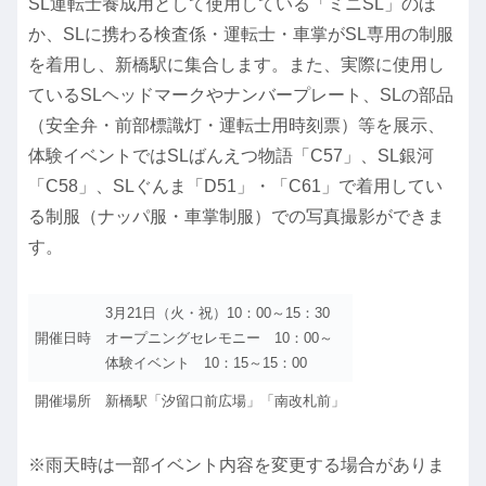
SL運転士養成用として使用している「ミニSL」のほ
か、SLに携わる検査係・運転士・車掌がSL専用の制服
を着用し、新橋駅に集合します。また、実際に使用し
ているSLヘッドマークやナンバープレート、SLの部品
（安全弁・前部標識灯・運転士用時刻票）等を展示、
体験イベントではSLばんえつ物語「C57」、SL銀河
「C58」、SLぐんま「D51」・「C61」で着用してい
る制服（ナッパ服・車掌制服）での写真撮影ができま
す。
3月21日（火・祝）10：00～15：30
開催日時
オープニングセレモニー 10：00～
体験イベント 10：15～15：00
開催場所
新橋駅「汐留口前広場」「南改札前」
※雨天時は一部イベント内容を変更する場合がありま