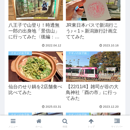
八王子で山登り！時透無
JR東日本パスで新潟行こ
一郎の出身地「景信山」
う♪＜1＞新潟旅行計画立
に行ってみた〈後編：山
ててみた
頂には何がある？〉
2022.04.12
2023.10.16
ナギノの女子旅
ナギノの女子旅
仙台のせり鍋を2店舗食べ
【22/11/4】雑司が谷の大
比べてみた
鳥神社「酉の市」に行っ
てみた
2025.03.31
2023.12.20
ナギノの女子旅
ナギノの女子旅
メニュー
ホーム
検索
トップ
サイドバー