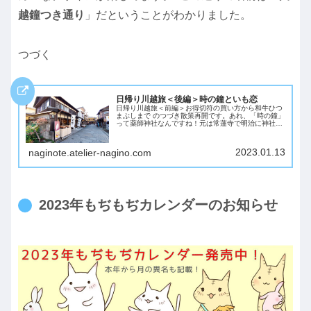
越鐘つき通り
」だということがわかりました。
つづく
日帰り川越旅＜後編＞時の鐘といも恋
日帰り川越旅＜前編＞お得切符の買い方から和牛ひつ
まぶしまで のつづき散策再開です。あれ、「時の鐘」
って薬師神社なんですね！元は常蓮寺で明治に神社に
なったことから御本尊は薬師如来像。五穀豊穣、家運
隆昌、病気平癒、特に眼病にご利益があるとのこと...
2023.01.13
naginote.atelier-nagino.com
2023年もぢもぢカレンダーのお知らせ