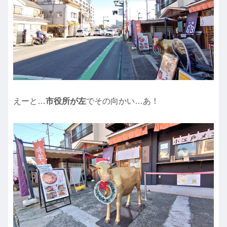
えーと…
市役所が左
でその向かい…あ！