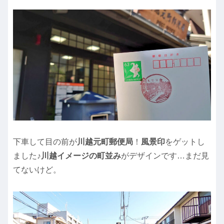
下車して目の前が
川越元町郵便局
！
風景印
をゲットし
ました♪
川越イメージの町並み
がデザインです…まだ見
てないけど。