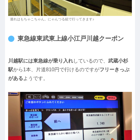
連れはもちゃこちゃん。にゃんつる組で行ってきます♪
東急線東武東上線小江戸川越クーポン
川越駅には東急線が乗り入れ
しているので、
武蔵小杉
駅
から1本、片道810円で行けるのですが
フリーきっぷ
がある
ようです。