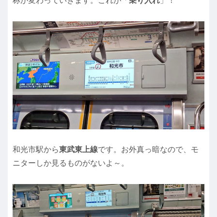
称が変わっていきます。これが「
乗り入れ
」！
和光市駅から
東武東上線
です。お外真っ暗なので、モ
ニターしか見るものがないよ～。