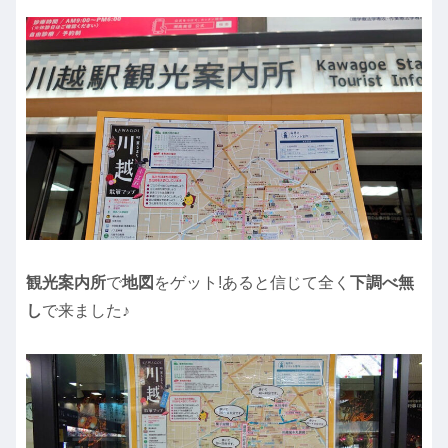
観光案内所
で
地図
をゲット!あると信じて全く
下調べ無
し
で来ました♪