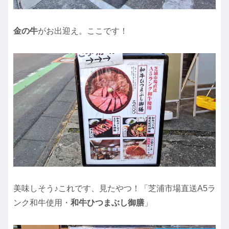
金の牛
がお出迎え。ここです！
美味しそう♪これです、見たやつ！「芝浦市場直送A5ラ
ンク和牛使用・
和牛ひつまぶし御膳
」