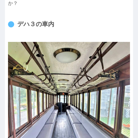
か？
デハ３の車内