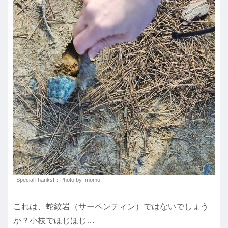
SpecialThanks!：Photo by momo
これは、蛇紋岩（サーペンティン）ではないでしょう
か？小枝でほじほじ…