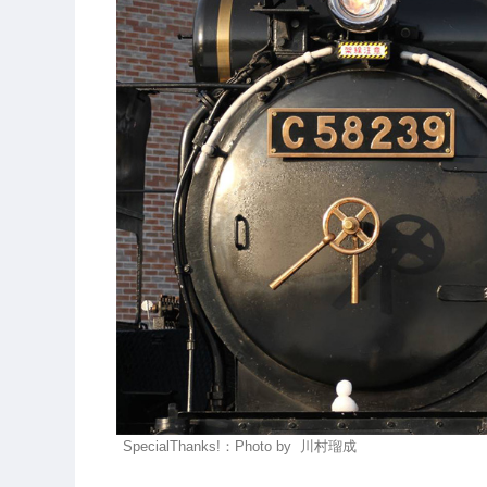
SpecialThanks!：Photo by 川村瑠成