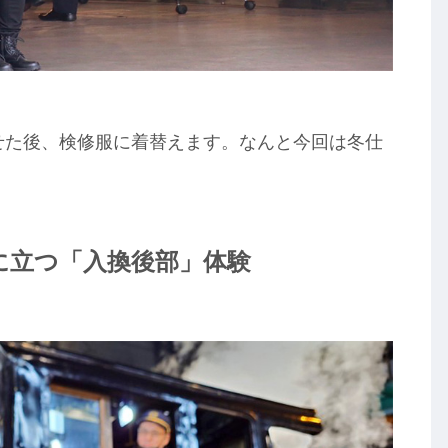
せた後、検修服に着替えます。なんと今回は冬仕
ろに立つ「入換後部」体験