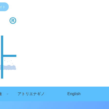
イト
旅
アトリエナギノ
English
）