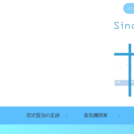
イ
宮沢賢治の足跡
蒸気機関車