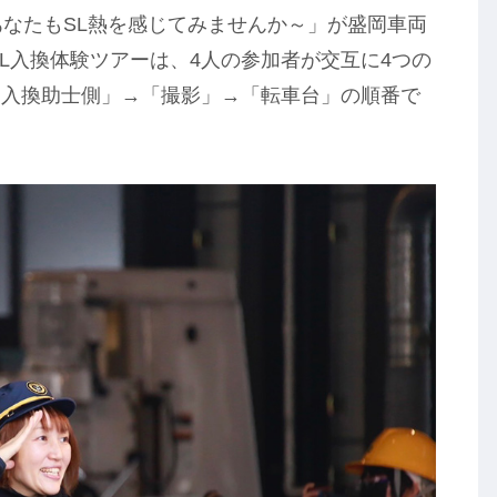
～あなたもSL熱を感じてみませんか～」が盛岡車両
L入換体験ツアーは、4人の参加者が交互に4つの
「入換助士側」→「撮影」→「転車台」の順番で