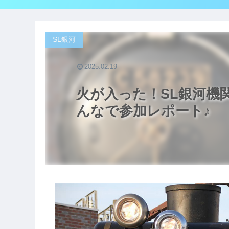
SL銀河
2025.02.19
火が入った！SL銀河機関
んなで参加レポート♪