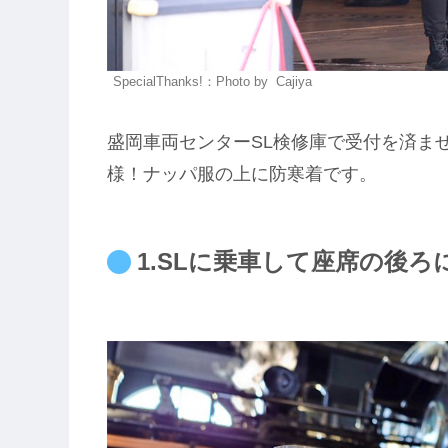
SpecialThanks!：Photo by Cajiya
盛岡車両センターSL検修庫で受付を済ま
様！ナッパ服の上に防寒着です。
1.SLに乗車して座席の後