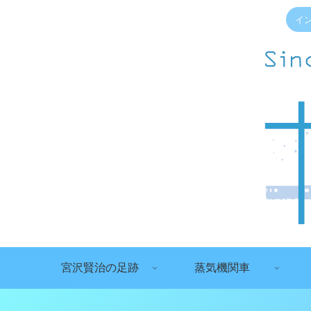
イ
宮沢賢治の足跡
蒸気機関車