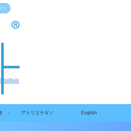
イト
旅
アトリエナギノ
English
）