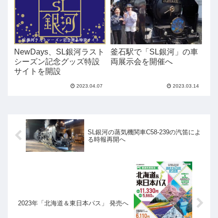
NewDays、SL銀河ラスト
釜石駅で「SL銀河」の車
シーズン記念グッズ特設
両展示会を開催へ
サイトを開設
2023.04.07
2023.03.14
SL銀河の蒸気機関車C58-239の汽笛によ
る時報再開へ
2023年「北海道＆東日本パス」 発売へ