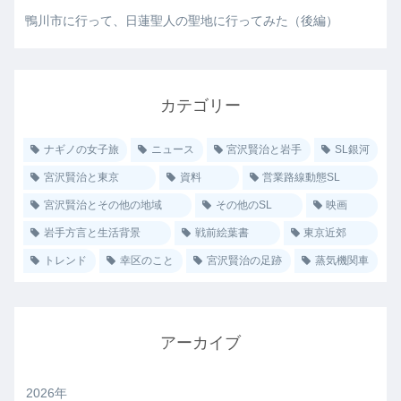
鴨川市に行って、日蓮聖人の聖地に行ってみた（後編）
カテゴリー
ナギノの女子旅
ニュース
宮沢賢治と岩手
SL銀河
宮沢賢治と東京
資料
営業路線動態SL
宮沢賢治とその他の地域
その他のSL
映画
岩手方言と生活背景
戦前絵葉書
東京近郊
トレンド
幸区のこと
宮沢賢治の足跡
蒸気機関車
アーカイブ
2026年