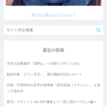
冊子のご購入はこちらから
最近の投稿
天空の宗教都市「高野山」へ日帰りで行ってみた
観光列車「グラン天空」、運行開始3日目レポート
京都、平安時代の岩手の指導者「阿弖流為（アテルイ）」を追
って清水寺
新刊：ナギノート No.009 鎌倉より一部ご紹介〜グルメ編〜