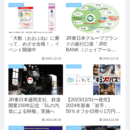
ニュース
ニュース
「大船（おおぶね）に乗
JR東日本グループブラン
って、めざせ合格！」イ
ドの銀行口座「JRE
ベント開催中
BANK（ジェイアールイ
ーバンク）」2024年春開
2021.12.10
2022.12.15
始へ
ニュース
ニュース
JR東日本盛岡支社、鉄道
【2023/12/31〜発売】
開業150年記念「SLの汽
2024年新春「岩手」、
笛による時報」実施へ
50％オフか日帰り1万円か
お得な切符まとめ
2022.06.30
2023.12.06
ニュース
ニュース