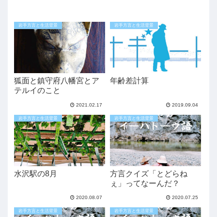
岩手方言と生活背景
岩手方言と生活背景
狐面と鎮守府八幡宮とア
年齢差計算
テルイのこと
2021.02.17
2019.09.04
岩手方言と生活背景
岩手方言と生活背景
水沢駅の8月
方言クイズ「とどらね
ぇ」ってなーんだ？
2020.08.07
2020.07.25
岩手方言と生活背景
岩手方言と生活背景