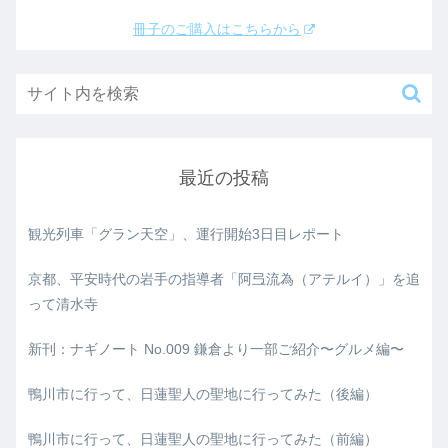
冊子のご購入はこちらから
最近の投稿
観光列車「グラン天空」、運行開始3日目レポート
京都、平安時代の岩手の指導者「阿弖流為（アテルイ）」を追
って清水寺
新刊：ナギノート No.009 鎌倉より一部ご紹介〜グルメ編〜
鴨川市に行って、日蓮聖人の聖地に行ってみた（後編）
鴨川市に行って、日蓮聖人の聖地に行ってみた（前編）