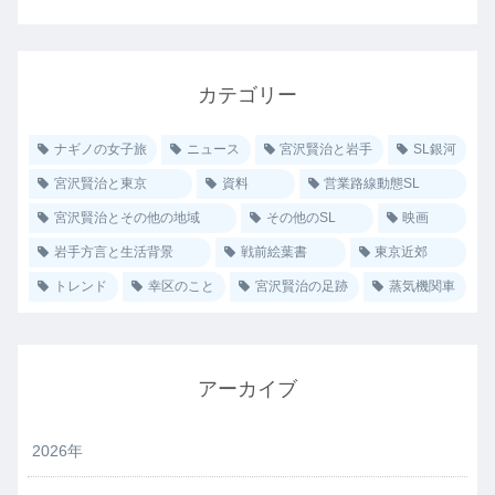
カテゴリー
ナギノの女子旅
ニュース
宮沢賢治と岩手
SL銀河
宮沢賢治と東京
資料
営業路線動態SL
宮沢賢治とその他の地域
その他のSL
映画
岩手方言と生活背景
戦前絵葉書
東京近郊
トレンド
幸区のこと
宮沢賢治の足跡
蒸気機関車
アーカイブ
2026年