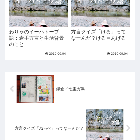
わりゃのイーハトーブ
方言クイズ「ける」って
語：岩手方言と生活背景
なーんだ？ける＝あげる
のこと
2019.09.04
2019.09.04
鎌倉／七里ガ浜
方言クイズ「ねっぺ」ってなーんだ？