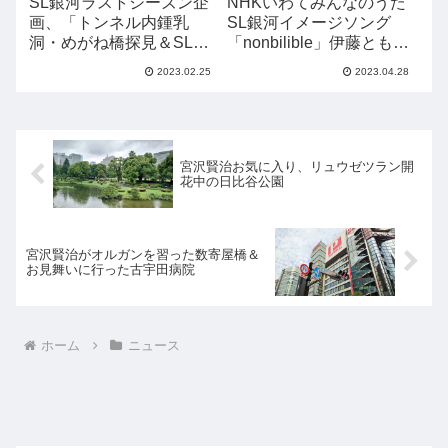
SL銀河ラストシーズン企
NHKいわてみんなのうた
画、「トンネル内鍾乳
SL銀河イメージソング
洞・めがね橋探見＆SL銀
「nonbilible」伊藤とも
河乗車ツアー」を発売ヘ
ん、GWに観覧無料ミニコ
2023.02.25
2023.04.28
ンサート開催へ
宮沢賢治お気に入り、リュウゼツラン開
花中の日比谷公園
宮沢賢治がオルガンを習った数寄屋橋＆
お見舞いに行った古宇田病院
ホーム
ニュース