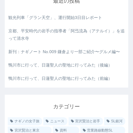
最近の投稿
観光列車「グラン天空」、運行開始3日目レポート
京都、平安時代の岩手の指導者「阿弖流為（アテルイ）」を追
って清水寺
新刊：ナギノート No.009 鎌倉より一部ご紹介〜グルメ編〜
鴨川市に行って、日蓮聖人の聖地に行ってみた（後編）
鴨川市に行って、日蓮聖人の聖地に行ってみた（前編）
カテゴリー
ナギノの女子旅
ニュース
宮沢賢治と岩手
SL銀河
宮沢賢治と東京
資料
営業路線動態SL