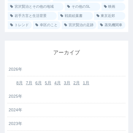
宮沢賢治とその他の地域
その他のSL
映画
岩手方言と生活背景
戦前絵葉書
東京近郊
トレンド
幸区のこと
宮沢賢治の足跡
蒸気機関車
アーカイブ
2026年
8月
7月
6月
5月
4月
3月
2月
1月
2025年
2024年
2023年