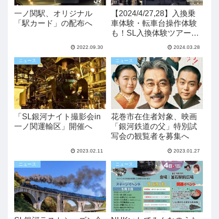
一ノ関駅、オリジナル
【2024/4/27,28】入換乗
「駅カード」の配布へ
車体験・転車台操作体験
も！SL入換体験ツアー開
催へ
2022.09.30
2024.03.28
ニュース
ニュース
「SL銀河ナイト撮影会in
花巻市在住者対象、映画
一ノ関運輸区」開催へ
「銀河鉄道の父」特別試
写会の観覧者を募集へ
2023.02.11
2023.01.27
ニュース
ニュース