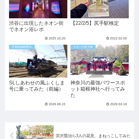
渋谷に出現したネオン街
【22/2/5】尻手駅検定
でネオン浴レポ
2025.10.20
2022.02.05
営業路線動態SL
ナギノの女子旅
SLしあわせの風ふくしま
神奈川の最強パワースポ
号に乗ってみた（前編）
ット箱根神社へ行ってみ
た
2026.06.22
2026.03.16
宮沢賢治ら3人の花見、まねっこしてみた