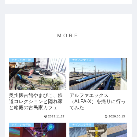
ナギノの女子旅
ナギノの女子旅
奥州懐古館やまびこ、鉄
アルファエックス
道コレクションと隠れ家
（ALFA-X）を撮りに行っ
と箱庭の古民家カフェ
てみた
2023.11.27
2026.06.15
ナギノの女子旅
ナギノの女子旅